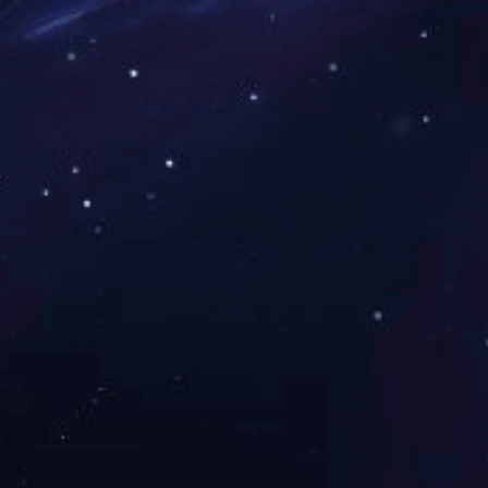
米兰体育平台官方网站-米兰(中
国) 瑞诺丝基础油（V...