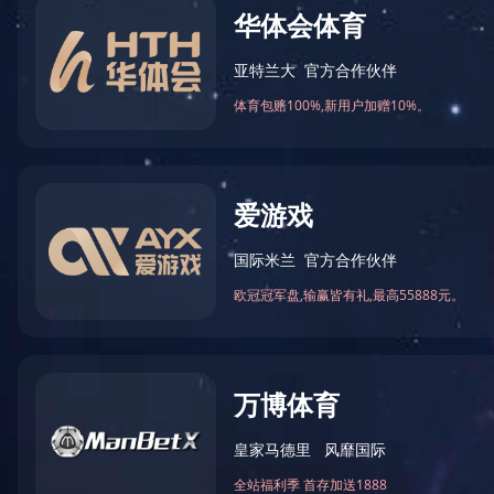
玻妃紧致霜