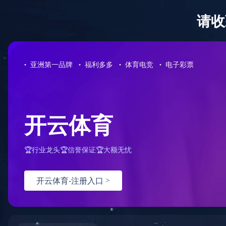
米兰体育平台官方网站
网站米兰体育平台官
公益基金会
加
产品中心
Products